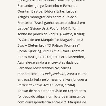
Fernandes, Jorge Dentinho e Fernando
Quartim Bastos, Editora Estar, Lisboa.
Artigos monográficos sobre o Palácio
Fronteira: “Brasil ganha recanto cultural em
Lisboa” (
Estado de S. Paulo
, 14/01); “Um
sonho no Jardim de Vénus” (
Público
, 07/08);
“A Casa de um Marquês” in Magazine de
A
Bola
– (Setembro); “O Palácio Fronteira”
(Jornal
Sporting
, 21/11); “Le Palais Fronteira
et ses Azulejos” (L’Object d’Art, Dezembro).
Assinale-se ainda a entrevistas dada por
Fernando Mascarenhas “As causas
monárquicas”, (
O Independente
, 24/03) e uma
entrevista feita pelo mesmo a Ivan Junqueira
(
Jornal de Letras Artes e Ideias
, 12/04).
Apesar de não estar previsto no Orçamento
foi decidido adquirir um lote de manuscritos
com correspondência entre o 2º Marquês de