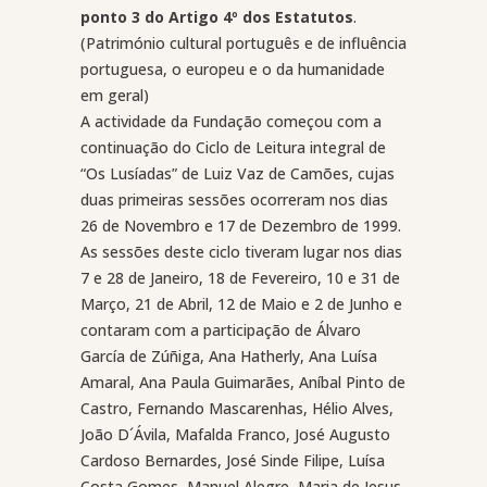
ponto 3 do Artigo 4º dos Estatutos
.
(Património cultural português e de influência
portuguesa, o europeu e o da humanidade
em geral)
A actividade da Fundação começou com a
continuação do Ciclo de Leitura integral de
“Os Lusíadas” de Luiz Vaz de Camões, cujas
duas primeiras sessões ocorreram nos dias
26 de Novembro e 17 de Dezembro de 1999.
As sessões deste ciclo tiveram lugar nos dias
7 e 28 de Janeiro, 18 de Fevereiro, 10 e 31 de
Março, 21 de Abril, 12 de Maio e 2 de Junho e
contaram com a participação de Álvaro
García de Zúñiga, Ana Hatherly, Ana Luísa
Amaral, Ana Paula Guimarães, Aníbal Pinto de
Castro, Fernando Mascarenhas, Hélio Alves,
João D´Ávila, Mafalda Franco, José Augusto
Cardoso Bernardes, José Sinde Filipe, Luísa
Costa Gomes, Manuel Alegre, Maria de Jesus