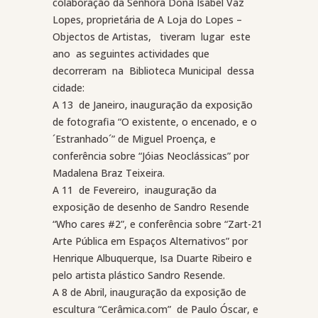
colaboração da Senhora Dona Isabel Vaz
Lopes, proprietária de A Loja do Lopes –
Objectos de Artistas,
tiveram
lugar
este
ano
as seguintes actividades que
decorreram
na
Biblioteca Municipal
dessa
cidade:
A 13
de Janeiro, inauguração da exposição
de fotografia “O existente, o encenado, e o
´Estranhado´” de Miguel Proença, e
conferência sobre “Jóias Neoclássicas” por
Madalena Braz Teixeira.
A 11
de Fevereiro,
inauguração da
exposição de desenho de Sandro Resende
“Who cares #2”, e conferência sobre “Zart-21
Arte Pública em Espaços Alternativos” por
Henrique Albuquerque, Isa Duarte Ribeiro e
pelo artista plástico Sandro Resende.
A 8 de Abril, inauguração da exposição de
escultura “Cerâmica.com”
de Paulo Óscar, e