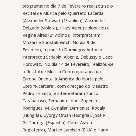
programa: no dia 7 de Fevereiro realizou-se o
Recital de Música pelo Quarteto Lacerda
(Alexander Stewart (1º violino), Alexandre
Delgado (violeta), Hilary Alper (violoncelo) e
Regina Aires (2º violino)), interpretaram
Mozart e Shostakovitch. No dia 9 de
Fevereiro, o pianista Domingos-António
interpretou Scriabin, Albeniz, Debussy e Liszt-
Horowitz.
No dia 14 de Fevereiro, realizou-se
o Recital de Música Contemporânea da
Europa Oriental à América do Norte pelo
Coro “Ricercare”, com direcção do Maestro
Pedro Teixeira, e interpretaram Eurico
Carapatoso, Fernando Lobo, Eugénio
Rodrigues, M. Ekmalian (Ármenia), Kodaly
(Hungria), György Órban (Hungria), José R.
Gil-Tárrega (Espanha), Peter Aston
(Inglaterra), Morten Laridsen (EUA) e Harry