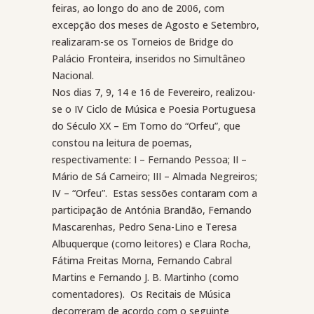
feiras, ao longo do ano de 2006, com
excepção dos meses de Agosto e Setembro,
realizaram-se os Torneios de Bridge do
Palácio Fronteira, inseridos no Simultâneo
Nacional.
Nos dias 7, 9, 14 e 16 de Fevereiro, realizou-
se o IV Ciclo de Música e Poesia Portuguesa
do Século XX – Em Torno do “Orfeu”, que
constou na leitura de poemas,
respectivamente: I – Fernando Pessoa; II –
Mário de Sá Carneiro; III – Almada Negreiros;
IV – “Orfeu”.
Estas sessões contaram com a
participação de Antónia Brandão, Fernando
Mascarenhas, Pedro Sena-Lino e Teresa
Albuquerque (como leitores) e Clara Rocha,
Fátima Freitas Morna, Fernando Cabral
Martins e Fernando J. B. Martinho (como
comentadores).
Os Recitais de Música
decorreram de acordo com o seguinte