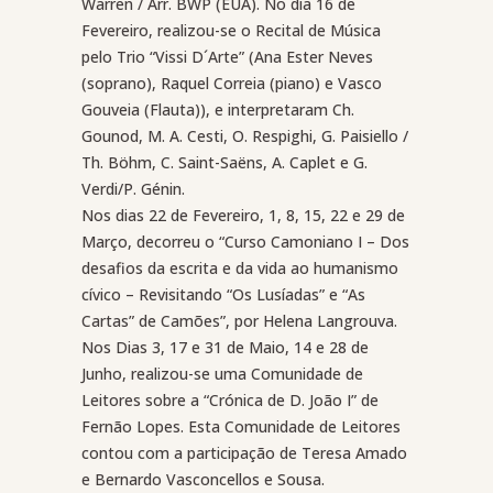
Warren / Arr. BWP (EUA). No dia 16 de
Fevereiro, realizou-se o Recital de Música
pelo Trio “Vissi D´Arte” (Ana Ester Neves
(soprano), Raquel Correia (piano) e Vasco
Gouveia (Flauta)), e interpretaram Ch.
Gounod, M. A. Cesti, O. Respighi, G. Paisiello /
Th. Böhm, C. Saint-Saëns, A. Caplet e G.
Verdi/P. Génin.
Nos dias 22 de Fevereiro, 1, 8, 15, 22 e 29 de
Março, decorreu o “Curso Camoniano I – Dos
desafios da escrita e da vida ao humanismo
cívico – Revisitando “Os Lusíadas” e “As
Cartas” de Camões”, por Helena Langrouva.
Nos Dias 3, 17 e 31 de Maio, 14 e 28 de
Junho, realizou-se uma Comunidade de
Leitores sobre a “Crónica de D. João I” de
Fernão Lopes. Esta Comunidade de Leitores
contou com a participação de Teresa Amado
e Bernardo Vasconcellos e Sousa.