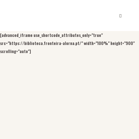
[advanced_iframe use_shortcode_attributes_only="true"
src="https://biblioteca.fronteira-alorna.pt/" width="100%" height="900"
scrolling="auto"]