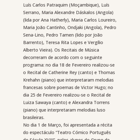
Luís Carlos Patraquim (Moçambique), Luís
Serrano, Maria Alexandre Dáskalos (Angola)
(lida por Ana Hatherly), Maria Carlos Loureiro,
Maria João Cantinho, Ondjaki (Angola), Pedro
Sena-Lino, Pedro Tamen (lido por João
Barrento), Teresa Rita Lopes e Vergílio
Alberto Vieira). Os Recitais de Música
decorreram de acordo com o seguinte
programa: no dia 18 de Fevereiro realizou-se
o Recital de Catherine Rey (canto) e Thomas
Krehahn (piano) que interpretaram melodias
francesas sobre poemas de Victor Hugo; no
dia 25 de Fevereiro realizou-se o Recital de
Luiza Sawaya (canto) e Alexandra Torrens
(piano) que interpretaram melodias luso
brasileiras.
No dia 1 de Março, foi apresentada a récita
do espectáculo “Teatro Cómico Português
do Século XVIII”, pelos alunos do Grupo de