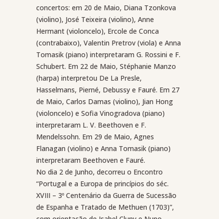
concertos: em 20 de Maio, Diana Tzonkova
(violino), José Teixeira (violino), Anne
Hermant (violoncelo), Ercole de Conca
(contrabaixo), Valentin Pretrov (viola) e Anna
Tomasik (piano) interpretaram G. Rossini e F.
Schubert. Em 22 de Maio, Stéphanie Manzo
(harpa) interpretou De La Presle,
Hasselmans, Pierné, Debussy e Fauré. Em 27
de Maio, Carlos Damas (violino), Jian Hong
(violoncelo) e Sofia Vinogradova (piano)
interpretaram L. V. Beethoven e F.
Mendelssohn. Em 29 de Maio, Agnes
Flanagan (violino) e Anna Tomasik (piano)
interpretaram Beethoven e Fauré.
No dia 2 de Junho, decorreu o Encontro
“Portugal e a Europa de princípios do séc.
XVIII – 3º Centenário da Guerra de Sucessão
de Espanha e Tratado de Methuen (1703)”,
com orientação de Isabel Cluny e Nuno