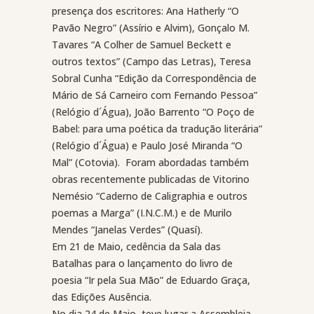
presença dos escritores: Ana Hatherly “O
Pavão Negro” (Assírio e Alvim), Gonçalo M.
Tavares “A Colher de Samuel Beckett e
outros textos” (Campo das Letras), Teresa
Sobral Cunha “Edição da Correspondência de
Mário de Sá Carneiro com Fernando Pessoa”
(Relógio d´Água), João Barrento “O Poço de
Babel: para uma poética da tradução literária”
(Relógio d´Água) e Paulo José Miranda “O
Mal” (Cotovia).
Foram abordadas também
obras recentemente publicadas de Vitorino
Nemésio “Caderno de Caligraphia e outros
poemas a Marga” (I.N.C.M.) e de Murilo
Mendes “Janelas Verdes” (Quasí).
Em 21 de Maio, cedência da Sala das
Batalhas para o lançamento do livro de
poesia “Ir pela Sua Mão” de Eduardo Graça,
das Edições Ausência.
No dia 24 de Maio, teve lugar a Assembleia