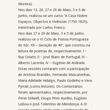
Moreira).
Nos dias 13, 20, 27 e 29 de Maio, 3 e 5 de
Junho, realizou-se um curso “A Casa Nobre:
Espaços, Objectos e Vivências (1750-1825),
ministrado por Carlos Franco.
Nos dias 27 e 29 de Maio, 3 e 5 de Junho,
realizou-se o VI Ciclo de Poesia Portuguesa
do Séc. XX – Geração de 40”, que constou na
leitura de poemas de, respectivamente: I –
Ruy Cinatti; II – José Blanc de Portugal; III –
Alberto Lacerda; IV – Eugénio de Andrade.
Estas sessões contaram com a participação
de Antónia Brandão, Fernando Mascarenhas,
Maria Adelaide Hidalgo, Paulo Godinho e Vera
Pyrrait (como leitores). Os Comentários
foram apresentados, respectivamente, por
Peter Stilwell, Diogo Pires Aurélio, Eugénio
Lisboa e José Tolentino de Mendonça. A III
sessão contou ainda com a colaboração de