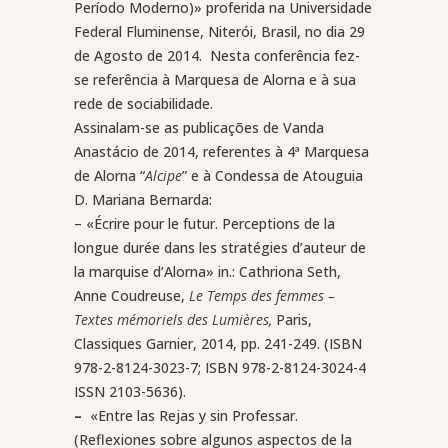
Período Moderno)» proferida na Universidade
Federal Fluminense, Niterói, Brasil, no dia 29
de Agosto de 2014.
Nesta conferência fez-
se referência à Marquesa de Alorna e à sua
rede de sociabilidade.
Assinalam-se as publicações de Vanda
Anastácio de 2014, referentes à 4ª Marquesa
de Alorna “
Alcipe
” e à Condessa de Atouguia
D. Mariana Bernarda:
– «Écrire pour le futur. Perceptions de la
longue durée dans les stratégies d’auteur de
la marquise d’Alorna» in.: Cathriona Seth,
Anne Coudreuse,
Le Temps des femmes –
Textes mémoriels des Lumières,
Paris,
Classiques Garnier, 2014, pp. 241-249. (ISBN
978-2-8124-3023-7; ISBN 978-2-8124-3024-4
ISSN 2103-5636).
–
«Entre las Rejas y sin Professar.
(Reflexiones sobre algunos aspectos de la