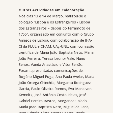
Outras Actividades em Colaboração
Nos dias 13 e 14 de Março, realizou-se o
colóquio “Lisboa e os Estrangeiros / Lisboa
dos Estrangeiros – depois do terramoto de
1755”, organizado em conjunto com o Grupo
Amigos de Lisboa, com colaboração de IHA-
CI da FLUL e CHAM, UAç-UNL, com comissão
científica de Maria João Baptista Neto, Maria
João Ferreira, Teresa Leonor Vale, Nuno
Senos, Vanda Anastácio e Vitor Serrão.
Foram apresentadas comunicações de:
Rogério Miguel Puga, Ana Paula Avelar, Maria
João Ortega Chinchila, Margarita Rodriguez
Garcia, Paulo Oliveira Ramos, Eva-Maria von
Kemnitz, José António Costa Ideias, José
Gabriel Pereira Bastos, Margarida Calado,
Maria João Baptista Neto, Miguel de Faria,
João Brigola, Clara Moura Soares, Paula