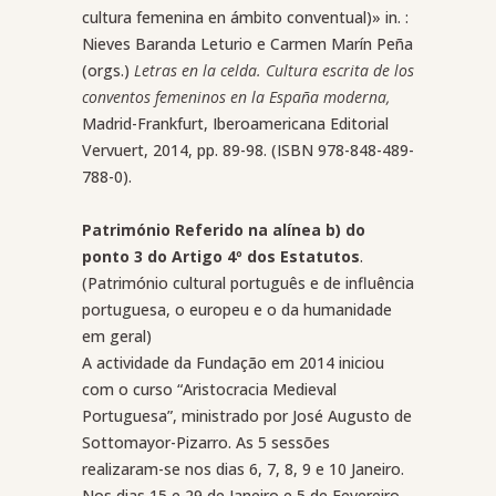
cultura femenina en ámbito conventual)» in. :
Nieves Baranda Leturio e Carmen Marín Peña
(orgs.)
Letras en la celda. Cultura escrita de los
conventos femeninos en la España moderna,
Madrid-Frankfurt, Iberoamericana Editorial
Vervuert, 2014, pp. 89-98. (ISBN 978-848-489-
788-0).
Património Referido na alínea b) do
ponto 3 do Artigo 4º dos Estatutos
.
(Património cultural português e de influência
portuguesa, o europeu e o da humanidade
em geral)
A actividade da Fundação em 2014 iniciou
com o curso “Aristocracia Medieval
Portuguesa”, ministrado por José Augusto de
Sottomayor-Pizarro. As 5 sessões
realizaram-se nos dias 6, 7, 8, 9 e 10 Janeiro.
Nos dias 15 e 29 de Janeiro e 5 de Fevereiro,