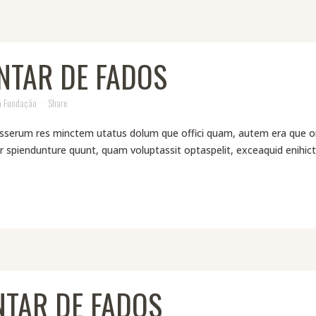
NTAR DE FADOS
a Fundação
Share
serum res minctem utatus dolum que offici quam, autem era que omnihi
 spiendunture quunt, quam voluptassit optaspelit, exceaquid enihictu
NTAR DE FADOS