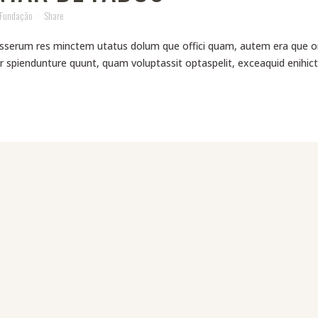
 Fundação
Share
serum res minctem utatus dolum que offici quam, autem era que omnihi
 spiendunture quunt, quam voluptassit optaspelit, exceaquid enihictu