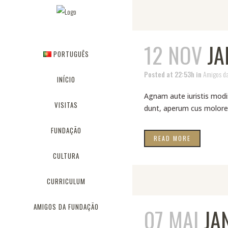
12 NOV
JA
PORTUGUÊS
Posted at 22:53h
in
Amigos d
INÍCIO
Agnam aute iuristis modis
VISITAS
dunt, aperum cus molorer
FUNDAÇÃO
READ MORE
CULTURA
CURRICULUM
AMIGOS DA FUNDAÇÃO
07 MAI
JA