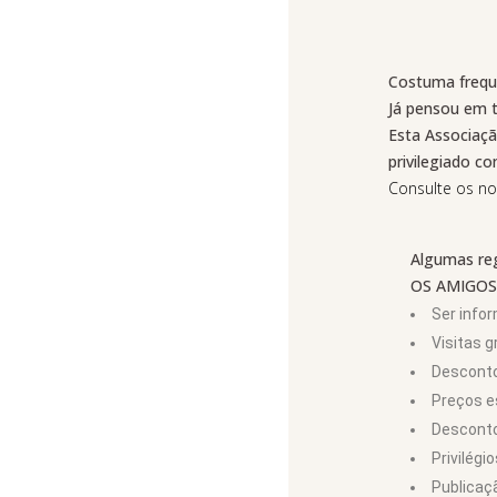
Costuma freque
Já pensou em
Esta Associaçã
privilegiado
Consulte os no
Algumas reg
OS AMIGOS
Ser info
Visitas g
Desconto 
Preços e
Desconto
Privilég
Publicaçã